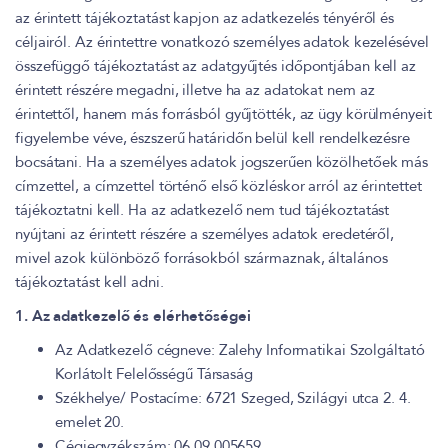
az érintett tájékoztatást kapjon az adatkezelés tényéről és
céljairól. Az érintettre vonatkozó személyes adatok kezelésével
összefüggő tájékoztatást az adatgyűjtés időpontjában kell az
érintett részére megadni, illetve ha az adatokat nem az
érintettől, hanem más forrásból gyűjtötték, az ügy körülményeit
figyelembe véve, észszerű határidőn belül kell rendelkezésre
bocsátani. Ha a személyes adatok jogszerűen közölhetőek más
címzettel, a címzettel történő első közléskor arról az érintettet
tájékoztatni kell. Ha az adatkezelő nem tud tájékoztatást
nyújtani az érintett részére a személyes adatok eredetéről,
mivel azok különböző forrásokból származnak, általános
tájékoztatást kell adni.
1. Az adatkezelő és elérhetőségei
Az Adatkezelő cégneve: Zalehy Informatikai Szolgáltató
Korlátolt Felelősségű Társaság
Székhelye/ Postacíme: 6721 Szeged, Szilágyi utca 2. 4.
emelet 20.
Cégjegyzékszám: 06 09 005659