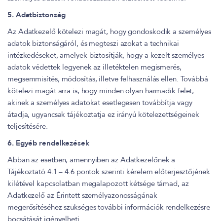
5. Adatbiztonság
Az Adatkezelő kötelezi magát, hogy gondoskodik a személyes
adatok biztonságáról, és megteszi azokat a technikai
intézkedéseket, amelyek biztosítják, hogy a kezelt személyes
adatok védettek legyenek az illetéktelen megismerés,
megsemmisítés, módosítás, illetve felhasználás ellen. Továbbá
kötelezi magát arra is, hogy minden olyan harmadik felet,
akinek a személyes adatokat esetlegesen továbbítja vagy
átadja, ugyancsak tájékoztatja ez irányú kötelezettségeinek
teljesítésére.
6. Egyéb rendelkezések
Abban az esetben, amennyiben az Adatkezelőnek a
Tájékoztató 4.1 – 4.6 pontok szerinti kérelem előterjesztőjének
kilétével kapcsolatban megalapozott kétsége támad, az
Adatkezelő az Érintett személyazonosságának
megerősítéséhez szükséges további információk rendelkezésre
bocsátását igényelheti.