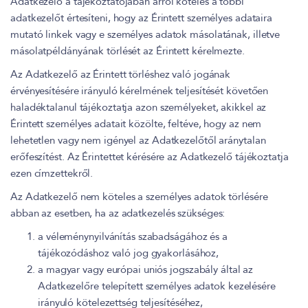
Adatkezelő a tájékoztatójában arról köteles a többi
adatkezelőt értesíteni, hogy az Érintett személyes adataira
mutató linkek vagy e személyes adatok másolatának, illetve
másolatpéldányának törlését az Érintett kérelmezte.
Az Adatkezelő az Érintett törléshez való jogának
érvényesítésére irányuló kérelmének teljesítését követően
haladéktalanul tájékoztatja azon személyeket, akikkel az
Érintett személyes adatait közölte, feltéve, hogy az nem
lehetetlen vagy nem igényel az Adatkezelőtől aránytalan
erőfeszítést. Az Érintettet kérésére az Adatkezelő tájékoztatja
ezen címzettekről.
Az Adatkezelő nem köteles a személyes adatok törlésére
abban az esetben, ha az adatkezelés szükséges:
a véleménynyilvánítás szabadságához és a
tájékozódáshoz való jog gyakorlásához,
a magyar vagy európai uniós jogszabály által az
Adatkezelőre telepített személyes adatok kezelésére
irányuló kötelezettség teljesítéséhez,