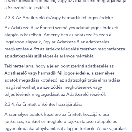
a szerződéskötéstől elállni, vagy az Adatkezelő megtagadhatja
a Szerződés teljesítését.
2.3.3. Az Adatkezelő és/vagy harmadik fél jogos érdeke
Az Adatkezelő az Érintett személyes adatait jogos érdekek
alapján is kezelheti. Amennyiben az adatkezelés ezen a
jogalapon alapszik, úgy az Adatkezelő az adatkezelés
megkezdése előtt az érdekmérlegelési tesztben meghatározza
az adatkezelés szükséges és arányos mértékét.
Tekintettel arra, hogy a jelen pont szerinti adatkezelés az
Adatkezelő vagy harmadik fél jogos érdeke, a személyes
adatok megadása kötelező, az adatszolgáltatás elmaradása
magával vonhatja a szerződés megkötésének vagy
teljesítésének megtagadását az Adatkezelő részéről.
2.3.4. Az Érintett önkéntes hozzájárulása
A személyes adatok kezelése az Érintett hozzájárulása
(önkéntes, konkrét és megfelelő tájékoztatáson alapuló és
egyértelmű akaratnyilvánítása) alapján történik. A hozzájárulást