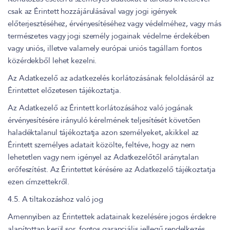
csak az Érintett hozzájárulásával vagy jogi igények
előterjesztéséhez, érvényesítéséhez vagy védelméhez, vagy más
természetes vagy jogi személy jogainak védelme érdekében
vagy uniós, illetve valamely európai uniós tagállam fontos
közérdekből lehet kezelni.
Az Adatkezelő az adatkezelés korlátozásának feloldásáról az
Érintettet előzetesen tájékoztatja.
Az Adatkezelő az Érintett korlátozásához való jogának
érvényesítésére irányuló kérelmének teljesítését követően
haladéktalanul tájékoztatja azon személyeket, akikkel az
Érintett személyes adatait közölte, feltéve, hogy az nem
lehetetlen vagy nem igényel az Adatkezelőtől aránytalan
erőfeszítést. Az Érintettet kérésére az Adatkezelő tájékoztatja
ezen címzettekről.
4.5. A tiltakozáshoz való jog
Amennyiben az Érintettek adatainak kezelésére jogos érdekre
alapítottan kerül sor, fontos garanciális jellegű rendelkezés,