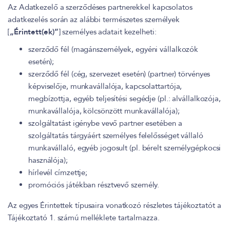
Az Adatkezelő a szerződéses partnerekkel kapcsolatos
adatkezelés során az alábbi természetes személyek
[
„Érintett(ek)”
] személyes adatait kezelheti:
szerződő fél (magánszemélyek, egyéni vállalkozók
esetén);
szerződő fél (cég, szervezet esetén) (partner) törvényes
képviselője, munkavállalója, kapcsolattartója,
megbízottja, egyéb teljesítési segédje (pl.: alvállalkozója,
munkavállalója, kölcsönzött munkavállalója);
szolgáltatást igénybe vevő partner esetében a
szolgáltatás tárgyáért személyes felelősséget vállaló
munkavállaló, egyéb jogosult (pl. bérelt személygépkocsi
használója);
hírlevél címzettje;
promóciós játékban résztvevő személy.
Az egyes Érintettek típusaira vonatkozó részletes tájékoztatót a
Tájékoztató 1. számú melléklete tartalmazza.