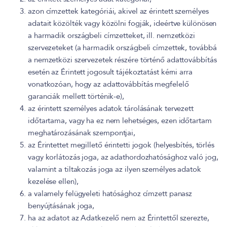
azon címzettek kategóriái, akivel az érintett személyes
adatait közölték vagy közölni fogják, ideértve különösen
a harmadik országbeli címzetteket, ill. nemzetközi
szervezeteket (a harmadik országbeli címzettek, továbbá
a nemzetközi szervezetek részére történő adattovábbítás
esetén az Érintett jogosult tájékoztatást kérni arra
vonatkozóan, hogy az adattovábbítás megfelelő
garanciák mellett történik-e),
az érintett személyes adatok tárolásának tervezett
időtartama, vagy ha ez nem lehetséges, ezen időtartam
meghatározásának szempontjai,
az Érintettet megillető érintetti jogok (helyesbítés, törlés
vagy korlátozás joga, az adathordozhatósághoz való jog,
valamint a tiltakozás joga az ilyen személyes adatok
kezelése ellen),
a valamely felügyeleti hatósághoz címzett panasz
benyújtásának joga,
ha az adatot az Adatkezelő nem az Érintettől szerezte,