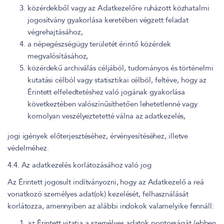
közérdekből vagy az Adatkezelőre ruházott közhatalmi
jogosítvány gyakorlása keretében végzett feladat
végrehajtásához,
a népegészségügy területét érintő közérdek
megvalósításához,
közérdekű archiválás céljából, tudományos és történelmi
kutatási célból vagy statisztikai célból, feltéve, hogy az
Érintett elfeledtetéshez való jogának gyakorlása
következtében valószínűsíthetően lehetetlenné vagy
komolyan veszélyeztetetté válna az adatkezelés,
jogi igények előterjesztéséhez, érvényesítéséhez, illetve
védelméhez.
4.4. Az adatkezelés korlátozásához való jog
Az Érintett jogosult indítványozni, hogy az Adatkezelő a reá
vonatkozó személyes adat(ok) kezelését, felhasználását
korlátozza, amennyiben az alábbi indokok valamelyike fennáll:
az Érintett vitatja a személyes adatok pontosságát (ebben