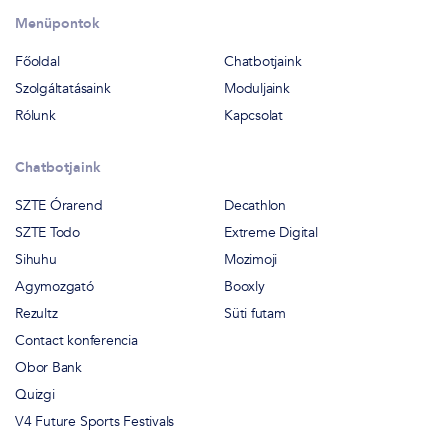
Menüpontok
Főoldal
Chatbotjaink
Szolgáltatásaink
Moduljaink
Rólunk
Kapcsolat
Chatbotjaink
SZTE Órarend
Decathlon
SZTE Todo
Extreme Digital
Sihuhu
Mozimoji
Agymozgató
Booxly
Rezultz
Süti futam
Contact konferencia
Obor Bank
Quizgi
V4 Future Sports Festivals