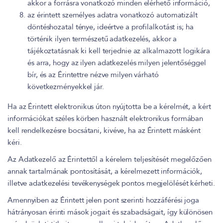
akkor a forrásra vonatkozó minden elérhető információ,
az érintett személyes adatra vonatkozó automatizált
döntéshozatal ténye, ideértve a profilalkotást is; ha
történik ilyen természetű adatkezelés, akkor a
tájékoztatásnak ki kell terjednie az alkalmazott logikára
és arra, hogy az ilyen adatkezelés milyen jelentőséggel
bír, és az Érintettre nézve milyen várható
következményekkel jár.
Ha az Érintett elektronikus úton nyújtotta be a kérelmét, a kért
információkat széles körben használt elektronikus formában
kell rendelkezésre bocsátani, kivéve, ha az Érintett másként
kéri.
Az Adatkezelő az Érintettől a kérelem teljesítését megelőzően
annak tartalmának pontosítását, a kérelmezett információk,
illetve adatkezelési tevékenységek pontos megjelölését kérheti.
Amennyiben az Érintett jelen pont szerinti hozzáférési joga
hátrányosan érinti mások jogait és szabadságait, így különösen