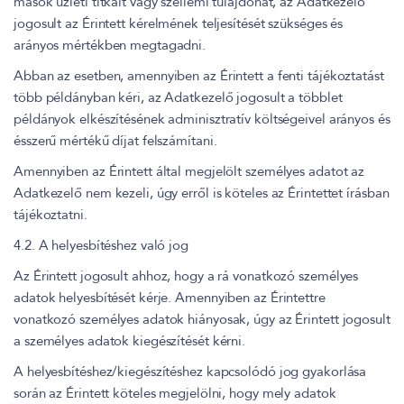
mások üzleti titkait vagy szellemi tulajdonát, az Adatkezelő
jogosult az Érintett kérelmének teljesítését szükséges és
arányos mértékben megtagadni.
Abban az esetben, amennyiben az Érintett a fenti tájékoztatást
több példányban kéri, az Adatkezelő jogosult a többlet
példányok elkészítésének adminisztratív költségeivel arányos és
ésszerű mértékű díjat felszámítani.
Amennyiben az Érintett által megjelölt személyes adatot az
Adatkezelő nem kezeli, úgy erről is köteles az Érintettet írásban
tájékoztatni.
4.2. A helyesbítéshez való jog
Az Érintett jogosult ahhoz, hogy a rá vonatkozó személyes
adatok helyesbítését kérje. Amennyiben az Érintettre
vonatkozó személyes adatok hiányosak, úgy az Érintett jogosult
a személyes adatok kiegészítését kérni.
A helyesbítéshez/kiegészítéshez kapcsolódó jog gyakorlása
során az Érintett köteles megjelölni, hogy mely adatok