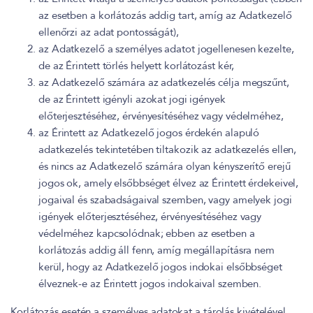
az esetben a korlátozás addig tart, amíg az Adatkezelő
ellenőrzi az adat pontosságát),
az Adatkezelő a személyes adatot jogellenesen kezelte,
de az Érintett törlés helyett korlátozást kér,
az Adatkezelő számára az adatkezelés célja megszűnt,
de az Érintett igényli azokat jogi igények
előterjesztéséhez, érvényesítéséhez vagy védelméhez,
az Érintett az Adatkezelő jogos érdekén alapuló
adatkezelés tekintetében tiltakozik az adatkezelés ellen,
és nincs az Adatkezelő számára olyan kényszerítő erejű
jogos ok, amely elsőbbséget élvez az Érintett érdekeivel,
jogaival és szabadságaival szemben, vagy amelyek jogi
igények előterjesztéséhez, érvényesítéséhez vagy
védelméhez kapcsolódnak; ebben az esetben a
korlátozás addig áll fenn, amíg megállapításra nem
kerül, hogy az Adatkezelő jogos indokai elsőbbséget
élveznek-e az Érintett jogos indokaival szemben.
Korlátozás esetén a személyes adatokat a tárolás kivételével