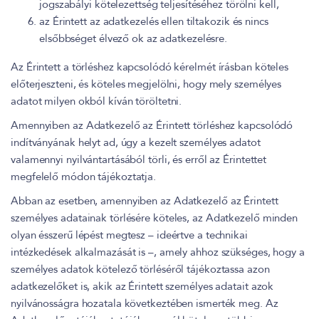
jogszabályi kötelezettség teljesítéséhez törölni kell,
az Érintett az adatkezelés ellen tiltakozik és nincs
elsőbbséget élvező ok az adatkezelésre.
Az Érintett a törléshez kapcsolódó kérelmét írásban köteles
előterjeszteni, és köteles megjelölni, hogy mely személyes
adatot milyen okból kíván töröltetni.
Amennyiben az Adatkezelő az Érintett törléshez kapcsolódó
indítványának helyt ad, úgy a kezelt személyes adatot
valamennyi nyilvántartásából törli, és erről az Érintettet
megfelelő módon tájékoztatja.
Abban az esetben, amennyiben az Adatkezelő az Érintett
személyes adatainak törlésére köteles, az Adatkezelő minden
olyan ésszerű lépést megtesz – ideértve a technikai
intézkedések alkalmazását is –, amely ahhoz szükséges, hogy a
személyes adatok kötelező törléséről tájékoztassa azon
adatkezelőket is, akik az Érintett személyes adatait azok
nyilvánosságra hozatala következtében ismerték meg. Az