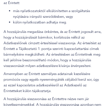
az Érintett
más nyilatkozatoktól elkülönítetten a szolgáltatás
nyújtására irányuló szerződésben, vagy
külön nyilatkozatban adhatja meg.
A hozzájárulás megadása önkéntes, és az Érintett jogosult arra,
hogy a hozzájárulását bármikor, korlátozás nélkül az
Adatkezelőnek címzett értesítéssel visszavonja. Az értesítést az
Érintett a Tájékoztató 1. pontja szerinti kapcsolattartási címek
bármelyikére megküldheti. Az értesítésben az Érintettnek meg
kell jelölnie beazonosítható módon, hogy a hozzájárulás
visszavonását milyen adatkezelésre kívánja érvényesíteni.
Amennyiben az Érintett személyes adatainak kezelésére
promóciós vagy egyéb nyereményjáték céljából kerül sor, úgy
az ezzel kapcsolatos adatkezelésről az Adatkezelő az
Érintetteket külön tájékoztatja.
A hozzájárulás visszavonása az Érintettre nézve nem jár
következményekkel. A hozzájárulás visszavonása azonban nem