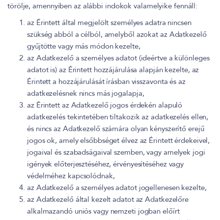
törölje, amennyiben az alábbi indokok valamelyike fennáll:
az Érintett által megjelölt személyes adatra nincsen
szükség abból a célból, amelyből azokat az Adatkezelő
gyűjtötte vagy más módon kezelte,
az Adatkezelő a személyes adatot (ideértve a különleges
adatot is) az Érintett hozzájárulása alapján kezelte, az
Érintett a hozzájárulását írásban visszavonta és az
adatkezelésnek nincs más jogalapja,
az Érintett az Adatkezelő jogos érdekén alapuló
adatkezelés tekintetében tiltakozik az adatkezelés ellen,
és nincs az Adatkezelő számára olyan kényszerítő erejű
jogos ok, amely elsőbbséget élvez az Érintett érdekeivel,
jogaival és szabadságaival szemben, vagy amelyek jogi
igények előterjesztéséhez, érvényesítéséhez vagy
védelméhez kapcsolódnak,
az Adatkezelő a személyes adatot jogellenesen kezelte,
az Adatkezelő által kezelt adatot az Adatkezelőre
alkalmazandó uniós vagy nemzeti jogban előírt