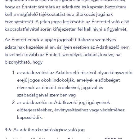
hogy az Érintett számára az adatkezelés kapcsán biztosítani
kell a megfelelő tájékoztatást és a tiltakozás jogának
érvényesítését. A jelen jogra legkésőbb az Érintettel való első
kapcsolatfelvétel során kifejezetten fel kell hívni a figyelmét.
Az Érintett ennek alapján jogosult tiltakozni személyes
adatainak kezelése ellen, és ilyen esetben az Adatkezelő nem
kezelheti tovább az Érintett személyes adatait, kivéve, ha
bizonyítható, hogy
az adatkezelést az Adatkezelő részéről olyan kényszerítő
erejű jogos okok indokolják, amelyek elsőbbséget
élveznek az érintett érdekeivel, jogaival és
szabadságaival szemben vag
az adatkezelés az Adatkezelő jogi igényeinek
előterjesztéséhez, érvényesítéséhez vagy védelméhez
kapcsolódik.
4.6. Az adathordozhatósághoz való jog