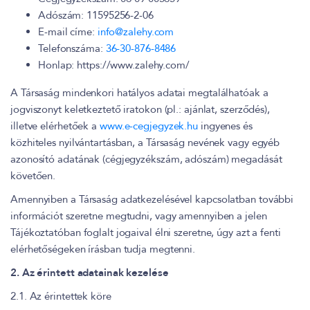
Adószám: 11595256-2-06
E-mail címe:
info@zalehy.com
Telefonszáma:
36-30-876-8486
Honlap: https://www.zalehy.com/
A Társaság mindenkori hatályos adatai megtalálhatóak a
jogviszonyt keletkeztető iratokon (pl.: ajánlat, szerződés),
illetve elérhetőek a
www.e-cegjegyzek.hu
ingyenes és
közhiteles nyilvántartásban, a Társaság nevének vagy egyéb
azonosító adatának (cégjegyzékszám, adószám) megadását
követően.
Amennyiben a Társaság adatkezelésével kapcsolatban további
információt szeretne megtudni, vagy amennyiben a jelen
Tájékoztatóban foglalt jogaival élni szeretne, úgy azt a fenti
elérhetőségeken írásban tudja megtenni.
2. Az érintett adatainak kezelése
2.1. Az érintettek köre