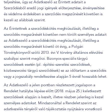
teljesítése, úgy az Adatkezelő az Érintett adatait a
Szerződésből eredő jogi igények előterjesztése, érvényesítése
és védelme érdekében a szerződés megszűnését követően is
kezeli az alábbiak szerint.
Az Érintettnek a szerződéskötés meghiúsulását, illetőleg a
szerződés megszűnését követően nem törölt személyes adatait
az Adatkezelő a szerződéskötés meghiúsulását, illetőleg a
szerződés megszűnését követő öt évig, a Polgári
Törvénykönyvről szóló 2013. évi V. törvény általános elévülési
szabályai szerint megőrzi. Bizonyos speciális tárgyú
szerződések esetén (pl.: építési-szerelési szerződések,
közbeszerzési tárgyú szerződések) ez az időtartam a szerződés
vagy a jogszabály rendelkezése alapján 5 évnél hosszabb lehet.
Az Adatkezelő a jelen pontban részletezett jogalapon a
Rendelet hatályba lépése előtt (2018. május 25.) keletkezett
szerződések alapján is kezelt, illetve részben jelenleg is kezel
személyes adatokat. Mindazonáltal a Rendelet szerint az
adatkezelés tényéről való tájékoztatás nyújtására vonatkozó