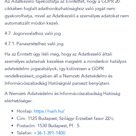
Az Adatkezelő tájékoztatja az Érintettet, hogy a GDPR 20.
cikkében foglalt adathordozhatósághoz való jogát nem
gyakorolhatja, mivel az Adatkezelő a személyes adatokat nem
automatizált módon kezeli.
4.7. Jogorvoslathoz való jog
4.7.1. Panasztételhez való jog
Ha az Érintett úgy ítéli meg, hogy az Adatkezelő általi
személyes adatainak kezelése megsérti a mindenkor hatályos
adatvédelmi jogszabályok, így különösen a GDPR
rendelkezéseit, jogában áll a Nemzeti Adatvédelmi és
Információszabadság Hatóságnál panaszt benyújtani.
A Nemzeti Adatvédelmi és Információszabadság Hatóság
elérhetőségei:
Honlap:
https://naih.hu/
Cím: 1125 Budapest, Szilágyi Erzsébet fasor 22/c.
Postacím: 1530 Budapest, Pf.: 5.
Telefon:
+36-1-391-1400