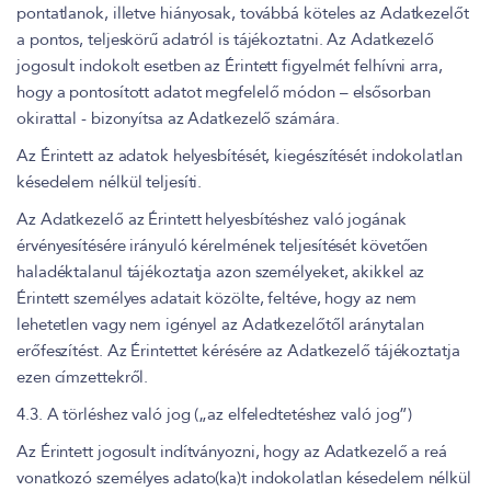
pontatlanok, illetve hiányosak, továbbá köteles az Adatkezelőt
a pontos, teljeskörű adatról is tájékoztatni. Az Adatkezelő
jogosult indokolt esetben az Érintett figyelmét felhívni arra,
hogy a pontosított adatot megfelelő módon – elsősorban
okirattal - bizonyítsa az Adatkezelő számára.
Az Érintett az adatok helyesbítését, kiegészítését indokolatlan
késedelem nélkül teljesíti.
Az Adatkezelő az Érintett helyesbítéshez való jogának
érvényesítésére irányuló kérelmének teljesítését követően
haladéktalanul tájékoztatja azon személyeket, akikkel az
Érintett személyes adatait közölte, feltéve, hogy az nem
lehetetlen vagy nem igényel az Adatkezelőtől aránytalan
erőfeszítést. Az Érintettet kérésére az Adatkezelő tájékoztatja
ezen címzettekről.
4.3. A törléshez való jog („az elfeledtetéshez való jog”)
Az Érintett jogosult indítványozni, hogy az Adatkezelő a reá
vonatkozó személyes adato(ka)t indokolatlan késedelem nélkül