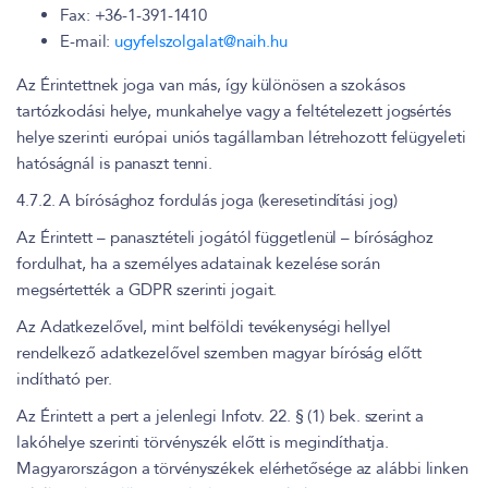
Fax: +36-1-391-1410
E-mail:
ugyfelszolgalat@naih.hu
Az Érintettnek joga van más, így különösen a szokásos
tartózkodási helye, munkahelye vagy a feltételezett jogsértés
helye szerinti európai uniós tagállamban létrehozott felügyeleti
hatóságnál is panaszt tenni.
4.7.2. A bírósághoz fordulás joga (keresetindítási jog)
Az Érintett – panasztételi jogától függetlenül – bírósághoz
fordulhat, ha a személyes adatainak kezelése során
megsértették a GDPR szerinti jogait.
Az Adatkezelővel, mint belföldi tevékenységi hellyel
rendelkező adatkezelővel szemben magyar bíróság előtt
indítható per.
Az Érintett a pert a jelenlegi Infotv. 22. § (1) bek. szerint a
lakóhelye szerinti törvényszék előtt is megindíthatja.
Magyarországon a törvényszékek elérhetősége az alábbi linken