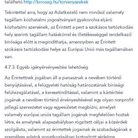
található:
http://birosag.hu/torvenyszekek
Tekintettel arra, hogy az Adatkezelő nem minősül valamely
tagállam közhatalmi jogosítványait gyakorolva eljáró
közhatalmi szervének, az Érintett a pert a szokásos tartózkodási
hely szerinti tagállam hatáskörrel és illetékességgel rendelkező
bírósága előtt is megindíthatja, amennyiben az Érintett
szokásos tartózkodási helye az Európai Unió más tagállamában
van.
4.7.3. Egyéb igényérvényesítési lehetőség
Az Érintettnek jogában áll a panasznak a nevében történő
benyújtásával, a felügyeleti hatóság határozatának bírósági
felülvizsgálatával, a keresetindítással, valamint a kártérítési
jogának a nevében történő érvényesítésével egy olyan nonprofit
jellegű szervezetet vagy egyesületet megbízni, amelyet
valamely európai uniós tagállam jogának megfelelően hoztak
létre, és amelynek alapszabályban rögzített céljai a közérdek
szolgálata, valamint az érintettek jogainak és szabadságának a
személyes adatok vonatkozásában biztosított védelme.