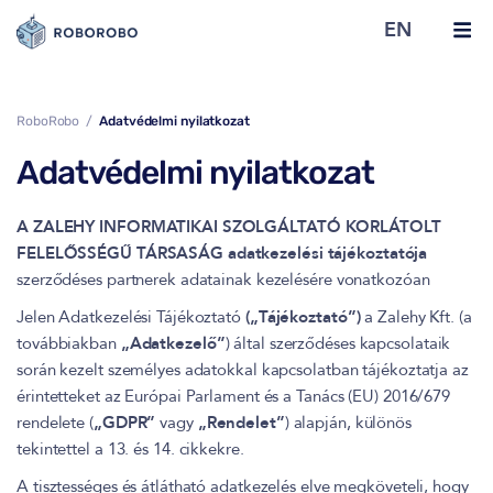
EN
RoboRobo
Adatvédelmi nyilatkozat
Adatvédelmi nyilatkozat
A ZALEHY INFORMATIKAI SZOLGÁLTATÓ KORLÁTOLT
FELELŐSSÉGŰ TÁRSASÁG adatkezelési tájékoztatója
szerződéses partnerek adatainak kezelésére vonatkozóan
Jelen Adatkezelési Tájékoztató
(„Tájékoztató”)
a Zalehy Kft. (a
továbbiakban
„Adatkezelő”
) által szerződéses kapcsolataik
során kezelt személyes adatokkal kapcsolatban tájékoztatja az
érintetteket az Európai Parlament és a Tanács (EU) 2016/679
rendelete (
„GDPR”
vagy
„Rendelet”
) alapján, különös
tekintettel a 13. és 14. cikkekre.
A tisztességes és átlátható adatkezelés elve megköveteli, hogy