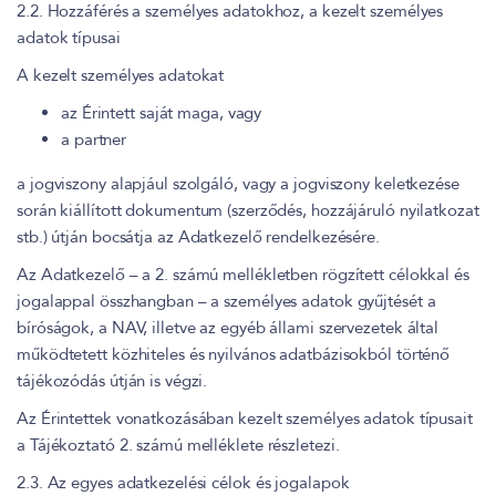
2.2. Hozzáférés a személyes adatokhoz, a kezelt személyes
adatok típusai
A kezelt személyes adatokat
az Érintett saját maga, vagy
a partner
a jogviszony alapjául szolgáló, vagy a jogviszony keletkezése
során kiállított dokumentum (szerződés, hozzájáruló nyilatkozat
stb.) útján bocsátja az Adatkezelő rendelkezésére.
Az Adatkezelő – a 2. számú mellékletben rögzített célokkal és
jogalappal összhangban – a személyes adatok gyűjtését a
bíróságok, a NAV, illetve az egyéb állami szervezetek által
működtetett közhiteles és nyilvános adatbázisokból történő
tájékozódás útján is végzi.
Az Érintettek vonatkozásában kezelt személyes adatok típusait
a Tájékoztató 2. számú melléklete részletezi.
2.3. Az egyes adatkezelési célok és jogalapok