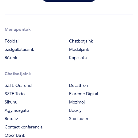
Menüpontok
Főoldal
Chatbotjaink
Szolgáltatásaink
Moduljaink
Rólunk
Kapcsolat
Chatbotjaink
SZTE Órarend
Decathlon
SZTE Todo
Extreme Digital
Sihuhu
Mozimoji
Agymozgató
Booxly
Rezultz
Süti futam
Contact konferencia
Obor Bank