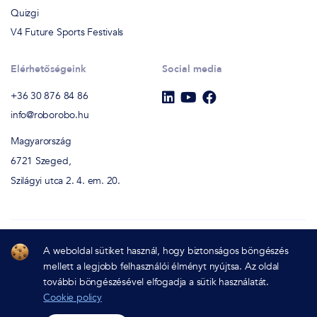
Quizgi
V4 Future Sports Festivals
Elérhetőségeink
Social media
+36 30 876 84 86
info@roborobo.hu
Magyarország
6721 Szeged,
Szilágyi utca 2. 4. em. 20.
A weboldal sütiket használ, hogy biztonságos böngészés
RoboRobo Chatbot Studio
mellett a legjobb felhasználói élményt nyújtsa. Az oldal
Minden jog fenntartva - (c) 2022
további böngészésével elfogadja a sütik használatát.
Cookie policy
Adatvédelmi nyilatkozat