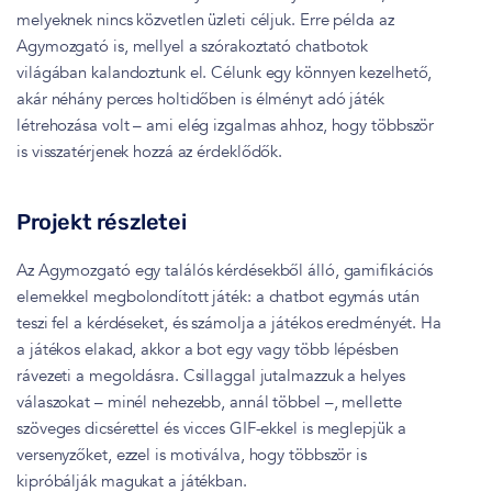
melyeknek nincs közvetlen üzleti céljuk. Erre példa az
Agymozgató is, mellyel a szórakoztató chatbotok
világában kalandoztunk el. Célunk egy könnyen kezelhető,
akár néhány perces holtidőben is élményt adó játék
létrehozása volt – ami elég izgalmas ahhoz, hogy többször
is visszatérjenek hozzá az érdeklődők.
Projekt részletei
Az Agymozgató egy találós kérdésekből álló, gamifikációs
elemekkel megbolondított játék: a chatbot egymás után
teszi fel a kérdéseket, és számolja a játékos eredményét. Ha
a játékos elakad, akkor a bot egy vagy több lépésben
rávezeti a megoldásra. Csillaggal jutalmazzuk a helyes
válaszokat – minél nehezebb, annál többel –, mellette
szöveges dicsérettel és vicces GIF-ekkel is meglepjük a
versenyzőket, ezzel is motiválva, hogy többször is
kipróbálják magukat a játékban.