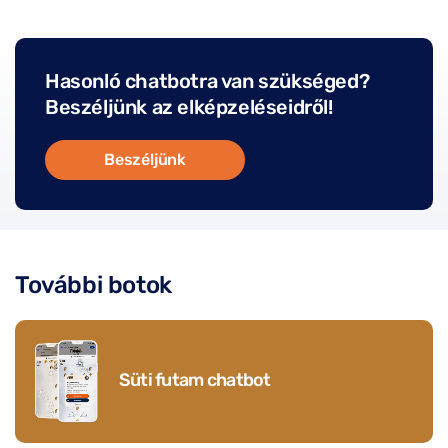
Hasonló chatbotra van szükséged?
Beszéljünk az elképzeléseidről!
Beszéljünk
További botok
Süti futam chatbot