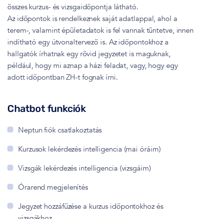
összes kurzus- és vizsgaidőpontja látható.
Az időpontok is rendelkeznek saját adatlappal, ahol a
terem-, valamint épületadatok is fel vannak tüntetve, innen
indítható egy útvonaltervező is. Az időpontokhoz a
hallgatók írhatnak egy rövid jegyzetet is maguknak,
például, hogy mi aznap a házi feladat, vagy, hogy egy
adott időpontban ZH-t fognak írni.
Chatbot funkciók
Neptun fiók csatlakoztatás
Kurzusok lekérdezés intelligencia (mai óráim)
Vizsgák lekérdezés intelligencia (vizsgáim)
Órarend megjelenítés
Jegyzet hozzáfűzése a kurzus időpontokhoz és
vizsgákhoz