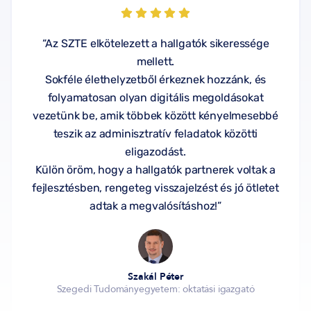
“Az SZTE elkötelezett a hallgatók sikeressége
mellett.
Sokféle élethelyzetből érkeznek hozzánk, és
folyamatosan olyan digitális megoldásokat
vezetünk be, amik többek között kényelmesebbé
teszik az adminisztratív feladatok közötti
eligazodást.
Külön öröm, hogy a hallgatók partnerek voltak a
fejlesztésben, rengeteg visszajelzést és jó ötletet
adtak a megvalósításhoz!”
Szakál Péter
Szegedi Tudományegyetem: oktatási igazgató