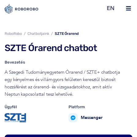
EN
RoboRobo
Chatbotjaink
SZTE Órarend
SZTE Órarend chatbot
Bevezetés
A Szegedi Tudományegyetem Órarend / SZTE+ chatbotja
egy kényelmes és villámgyors felületen keresztül biztosít
hozzáférést az órarend- és vizsgaadatokhoz, amit aktív
Neptun kapcsolattal tesz lehetővé.
Ügyfél
Platform
Messenger