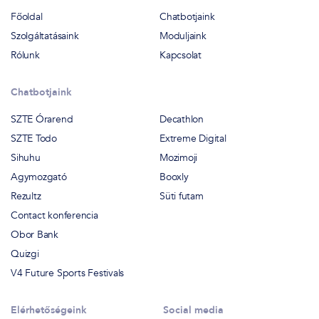
Főoldal
Chatbotjaink
Szolgáltatásaink
Moduljaink
Rólunk
Kapcsolat
Chatbotjaink
SZTE Órarend
Decathlon
SZTE Todo
Extreme Digital
Sihuhu
Mozimoji
Agymozgató
Booxly
Rezultz
Süti futam
Contact konferencia
Obor Bank
Quizgi
V4 Future Sports Festivals
Elérhetőségeink
Social media