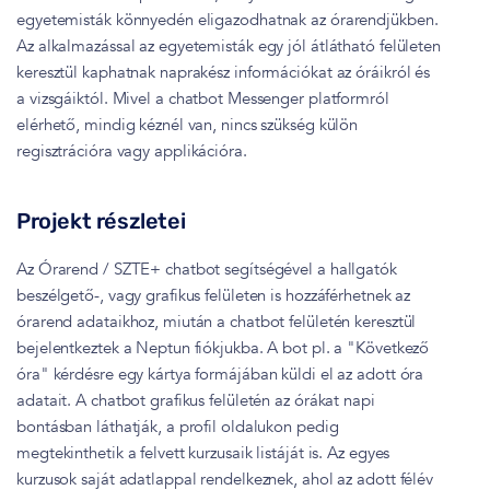
egyetemisták könnyedén eligazodhatnak az órarendjükben.
Az alkalmazással az egyetemisták egy jól átlátható felületen
keresztül kaphatnak naprakész információkat az óráikról és
a vizsgáiktól. Mivel a chatbot Messenger platformról
elérhető, mindig kéznél van, nincs szükség külön
regisztrációra vagy applikációra.
Projekt részletei
Az Órarend / SZTE+ chatbot segítségével a hallgatók
beszélgető-, vagy grafikus felületen is hozzáférhetnek az
órarend adataikhoz, miután a chatbot felületén keresztül
bejelentkeztek a Neptun fiókjukba. A bot pl. a "Következő
óra" kérdésre egy kártya formájában küldi el az adott óra
adatait. A chatbot grafikus felületén az órákat napi
bontásban láthatják, a profil oldalukon pedig
megtekinthetik a felvett kurzusaik listáját is. Az egyes
kurzusok saját adatlappal rendelkeznek, ahol az adott félév