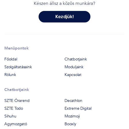
Készen állsz a közös munkára?
Kezdjük!
Menüpontok
Főoldal
Chatbotjaink
Szolgáltatásaink
Moduljaink
Rólunk
Kapcsolat
Chatbotjaink
SZTE Órarend
Decathlon
SZTE Todo
Extreme Digital
Sihuhu
Mozimoji
Agymozgató
Booxly