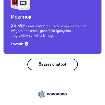
Mozimoji
🎬💬❓🤔🥂- azaz a Mozimoji egy remek mozis chat
kvíz, amit az emoji-generáció igényeinek
megfelelően alkottunk meg.
Tovább
Összes chatbot