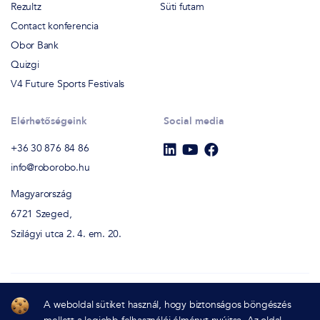
Rezultz
Süti futam
Contact konferencia
Obor Bank
Quizgi
V4 Future Sports Festivals
Elérhetőségeink
Social media
+36 30 876 84 86
info@roborobo.hu
Magyarország
6721 Szeged,
Szilágyi utca 2. 4. em. 20.
A weboldal sütiket használ, hogy biztonságos böngészés
RoboRobo Chatbot Studio